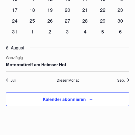
Navi
Veranstaltungen
Veranstaltungen
Veranstaltungen
Veranstaltungen
Veranstaltungen
Veranstaltungen
Veranst
0
0
0
0
0
0
0
17
18
19
20
21
22
23
Veranstaltungen
Veranstaltungen
Veranstaltungen
Veranstaltungen
Veranstaltungen
Veranstaltungen
Veranst
0
0
0
0
0
0
0
24
25
26
27
28
29
30
Veranstaltungen
Veranstaltungen
Veranstaltungen
Veranstaltungen
Veranstaltungen
Veranstaltungen
Veranst
0
0
0
0
0
0
0
31
1
2
3
4
5
6
Veranstaltungen
Veranstaltungen
Veranstaltungen
Veranstaltungen
Veranstaltungen
Veranstaltunge
Veranst
8. August
Ganztägig
Motorradtreff am Heimser Hof
Juli
Dieser Monat
Sep.
Kalender abonnieren