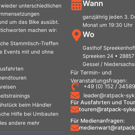
Wann
 wieder unterschiedlichen
ammensetzungen
ganzjährig jeden 3. 
rund um das Bike ausübt.
Monat um 19:30 Uhr
Stichworten machen wir:
Wo
iche Stammtisch-Treffen
Gasthof Spreekenhof
he Events mit und ohne
Spreeken 24 • 28857
Gessel / Niedersach
usfahrten
Für Termin- und
endtouren
Veranstaltungsfragen:
+49 (0) 152 / 3458
sreisen
leader@ratpack-syk
eitstrainings
Für Ausfahrten und Tou
rühstück beim Händler
touren@ratpack-syke
sche Hilfe bei Umbauten
Für Medienanfragen:
eles andere mehr
medienwart@ratpack