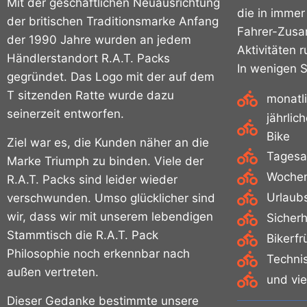
Mit der geschäftlichen Neuausrichtung
die in immer
der britischen Traditionsmarke Anfang
Fahrer-Zus
der 1990 Jahre wurden an jedem
Aktivitäten 
Händlerstandort R.A.T. Packs
In wenigen 
gegründet.
Das Logo mit der auf dem
T sitzenden Ratte wurde dazu
monatl
seinerzeit entworfen.
jährlic
Bike
Ziel war es, die Kunden näher an die
Tagesa
Marke Triumph zu binden. Viele der
Wochen
R.A.T. Packs sind leider wieder
Urlaub
verschwunden. Umso glücklicher sind
wir, dass wir mit unserem lebendigen
Sicherh
Stammtisch die R.A.T. Pack
Bikerf
Philosophie noch erkennbar nach
Techni
außen vertreten.
und vi
Dieser Gedanke bestimmte unsere