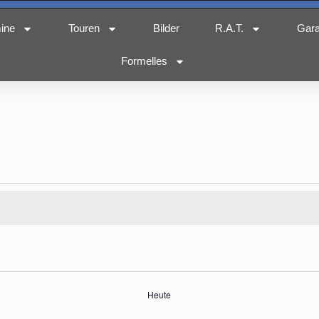
ine
Touren
Bilder
R.A.T.
Gar
Formelles
Heute