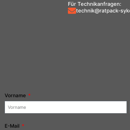
Für Technikanfragen:
technik@ratpack-syk
Vorname
E-Mail