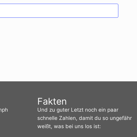
Su
Nav
un
An
Na
Fakten
umph
Und zu guter Letzt noch ein paar
schnelle Zahlen, damit du so ungefähr
weißt, was bei uns los ist: