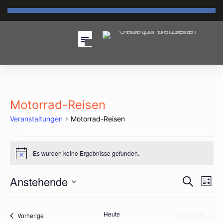
Motorrad-Reisen
Veranstaltungen
Motorrad-Reisen
Es wurden keine Ergebnisse gefunden.
Hinweis
Vera
Anstehende
Ve
Suche
List
An
Datum
Suc
wählen.
Na
Heute
Nächste
Veranstaltungen
Vorherige