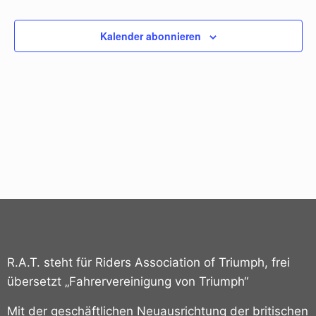
und
Veransta
Ansi
Kalender abonnieren
Navi
R.A.T. steht für Riders Association of Triumph, frei
übersetzt „Fahrervereinigung von Triumph“
Mit der geschäftlichen Neuausrichtung der britischen