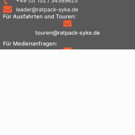
+49 (0) 152 / 34589625
leader@ratpack-syke.de
Für Ausfahrten und Touren:
touren@ratpack-syke.de
Für Medienanfragen:
medienwart@ratpack-syke.de
Für Technikanfragen:
technik@ratpack-syke.de
Fakten
Und zu guter Letzt noch ein paar schnelle Zahlen,
damit du so ungefähr weißt, was bei uns los ist: