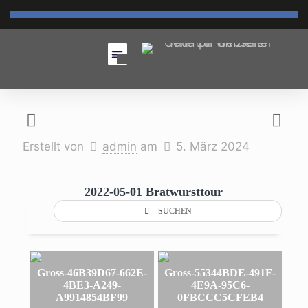
Erstellt von
admin
am
5. März 2024
2022-05-01 Bratwursttour
SUCHEN
Gross-46B39D67-662E-
Gross-55344BDE-491F-
4BE3-A249-
4E9A-95C6-
A9914854BF99
0FBCCC5CFEB4