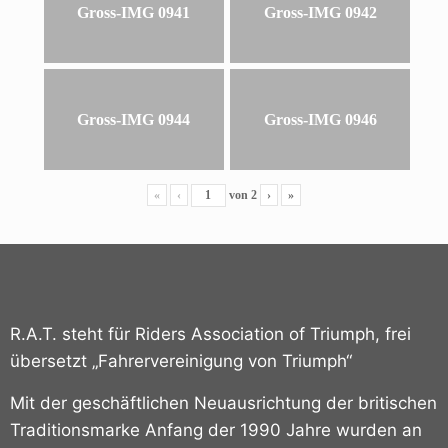
Gross-IMG 0941
Gross-IMG 0942
Gross-IMG 0944
Gross-IMG 0946
«
‹
von
2
›
»
R.A.T. steht für Riders Association of Triumph, frei
übersetzt „Fahrervereinigung von Triumph“
Mit der geschäftlichen Neuausrichtung der britischen
Traditionsmarke Anfang der 1990 Jahre wurden an