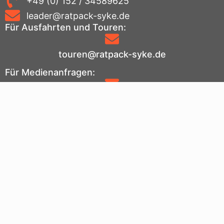
+49 (0) 152 / 34589625
leader@ratpack-syke.de
Für Ausfahrten und Touren:
touren@ratpack-syke.de
Für Medienanfragen:
medienwart@ratpack-syke.de
Für Technikanfragen:
technik@ratpack-syke.de
Fakten
Und zu guter Letzt noch ein paar schnelle Zahlen,
damit du so ungefähr weißt, was bei uns los ist: