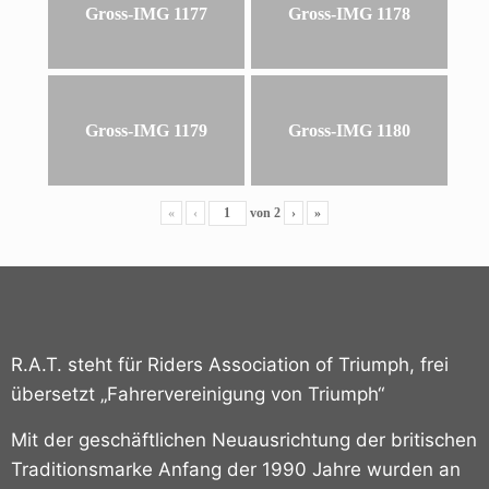
Gross-IMG 1177
Gross-IMG 1178
Gross-IMG 1179
Gross-IMG 1180
«
‹
von
2
›
»
R.A.T. steht für Riders Association of Triumph, frei
übersetzt „Fahrervereinigung von Triumph“
Mit der geschäftlichen Neuausrichtung der britischen
Traditionsmarke Anfang der 1990 Jahre wurden an