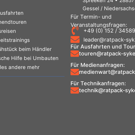
Spreeken 24 • 28857
Gessel / Niedersach
usfahrten
Für Termin- und
endtouren
Veranstaltungsfragen:
+49 (0) 152 / 3458
sreisen
leader@ratpack-syk
eitstrainings
Für Ausfahrten und Tou
rühstück beim Händler
touren@ratpack-syke
sche Hilfe bei Umbauten
Für Medienanfragen:
eles andere mehr
medienwart@ratpack
Für Technikanfragen:
technik@ratpack-syk