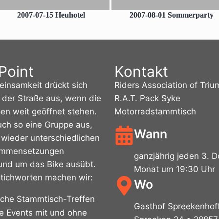
2007-07-15 Heuhotel
2007-08-01 Sommerparty
Point
Kontakt
insamkeit drückt sich
Riders Association of Tri
f der Straße aus, wenn die
R.A.T. Pack Syke
en weit geöffnet stehen.
Motorradstammtisch
uch so eine Gruppe aus,
Wann
 wieder unterschiedlichen
ammensetzungen
ganzjährig jeden 3. 
rund um das Bike ausübt.
Monat um 19:30 Uhr
Stichworten machen wir:
Wo
iche Stammtisch-Treffen
Gasthof Spreekenhof
he Events mit und ohne