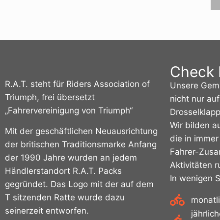
Check 
R.A.T. steht für Riders Association of
Unsere Geme
Triumph, frei übersetzt
nicht nur au
„Fahrervereinigung von Triumph“
Drosselklapp
Wir bilden a
Mit der geschäftlichen Neuausrichtung
die in immer
der britischen Traditionsmarke Anfang
Fahrer-Zus
der 1990 Jahre wurden an jedem
Aktivitäten 
Händlerstandort R.A.T. Packs
In wenigen 
gegründet.
Das Logo mit der auf dem
T sitzenden Ratte wurde dazu
monatl
seinerzeit entworfen.
jährlic