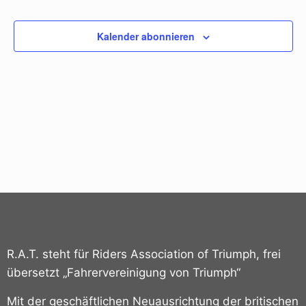
und
Ansi
Kalender abonnieren
Navi
R.A.T. steht für Riders Association of Triumph, frei
übersetzt „Fahrervereinigung von Triumph“
Mit der geschäftlichen Neuausrichtung der britischen