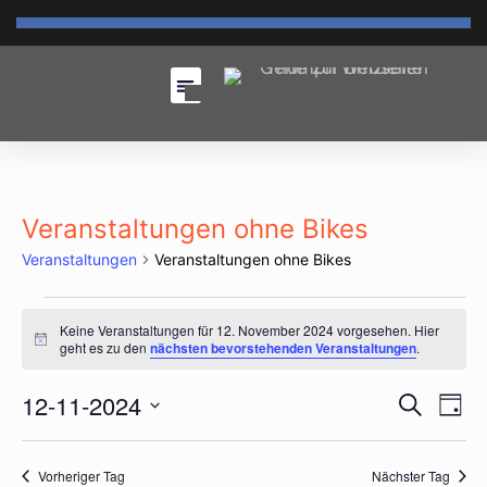
Veranstaltungen ohne Bikes
Veranstaltungen
Veranstaltungen ohne Bikes
Keine Veranstaltungen für 12. November 2024 vorgesehen. Hier
Hinweis
geht es zu den
nächsten bevorstehenden Veranstaltungen
.
Vera
12-11-2024
Ve
Suche
Tag
An
Datum
Suc
wählen.
Na
Vorheriger Tag
Nächster Tag