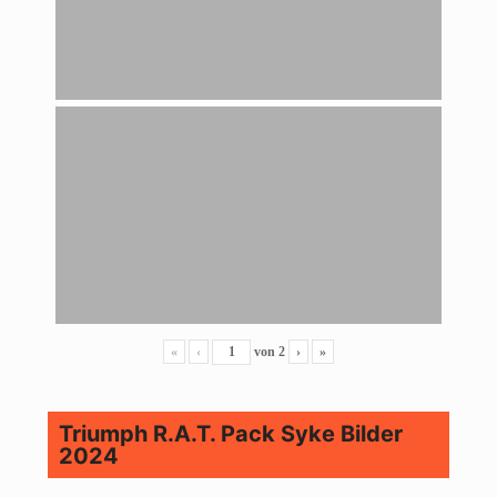
«
‹
von
2
›
»
Triumph R.A.T. Pack Syke Bilder
2024