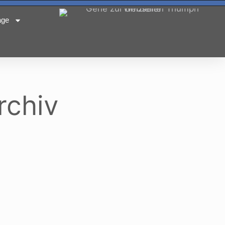
age
rchiv