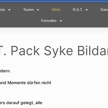
ine
Touren
Bilder
R.A.T.
Gar
Formelles
T. Pack Syke Bilda
ldern.
 und Momente dürfen nicht
.
s darauf gelegt, alle