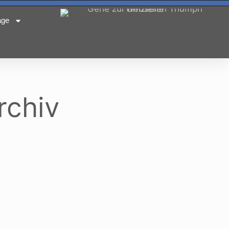
age
rchiv