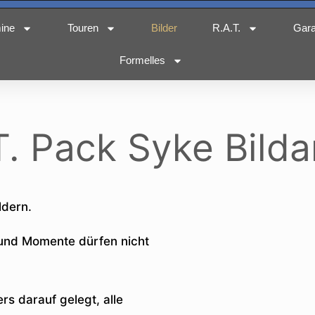
ine
Touren
Bilder
R.A.T.
Gar
Formelles
T. Pack Syke Bilda
ldern.
 und Momente dürfen nicht
.
s darauf gelegt, alle