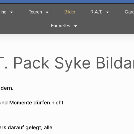
ine
Touren
Bilder
R.A.T.
Gar
Formelles
T. Pack Syke Bilda
ldern.
 und Momente dürfen nicht
.
s darauf gelegt, alle