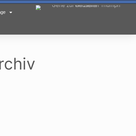
age
rchiv