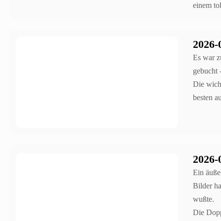
einem to
2026-
Es war z
gebucht 
Die wich
besten a
2026-
Ein äuße
Bilder h
wußte.
Die Dopp