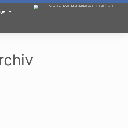
age
rchiv