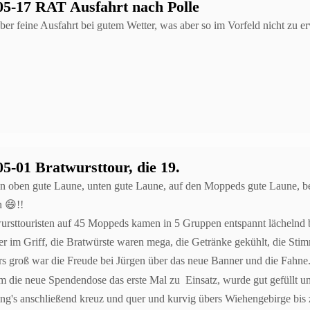
05-17 RAT Ausfahrt nach Polle
aber feine Ausfahrt bei gutem Wetter, was aber so im Vorfeld nicht zu e
05-01 Bratwursttour, die 19.
n oben gute Laune, unten gute Laune, auf den Moppeds gute Laune, bei 
 😄!!
ursttouristen auf 45 Moppeds kamen in 5 Gruppen entspannt lächelnd bei
r im Griff, die Bratwürste waren mega, die Getränke gekühlt, die Sti
s groß war die Freude bei Jürgen über das neue Banner und die Fahne
 die neue Spendendose das erste Mal zu Einsatz, wurde gut gefüllt und
ing's anschließend kreuz und quer und kurvig übers Wiehengebirge bis