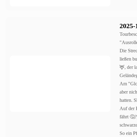
2025-
Tourbesc
"Ausroll
Die Stre
ließen b
🦌, der 
Geländeg
Am "Gloc
aber nic
hatten. 
Auf der 
fährt 🤔
schwarze
So ein P