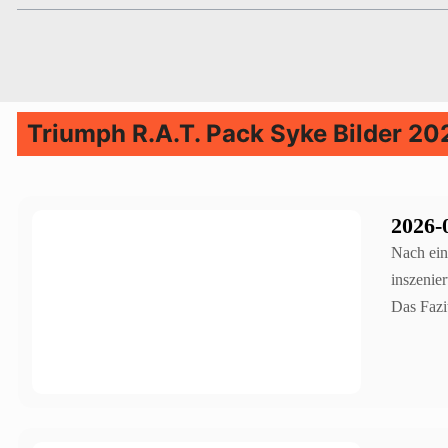
Triumph R.A.T. Pack Syke Bilder 20
2026-
Nach ein
inszenie
Das Fazi