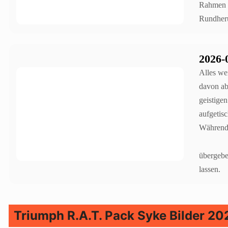
Rahmen s
Rundheru
2026-
Alles wei
davon ab
geistige
aufgetis
Während 
übergebe
lassen.
Triumph R.A.T. Pack Syke Bilder 20