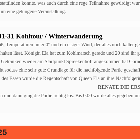
tattfinden konnte, was auch durch eine rege Teilnahme gewürdigt wur
m eine gelungene Veranstaltung.
01-31 Kohltour / Winterwanderung
ß, Temperaturen unter 0° und ein eisiger Wind, der alles noch kälter ge
halten lässt. Königin Ela hat zum Kohlmarsch gerade und 20 sind ihr 
n Getränken wieder am Startpunkt Spreekenhoff angekommen hat Corn
cht sodass eine sehr gute Grundlage für die nachfolgende Partie gescha
des Essen wurde die Regentschaft von Queen Ela an ihre Nachfolger
RENATE DIE ER
n und dann ging die Partie richtig los. Bis 0:00 wurde alles gegeben
25