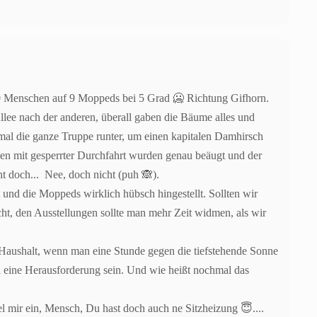
10 Menschen auf 9 Moppeds bei 5 Grad 🥶 Richtung Gifhorn.
Allee nach der anderen, überall gaben die Bäume alles und
mal die ganze Truppe runter, um einen kapitalen Damhirsch
llen mit gesperrter Durchfahrt wurden genau beäugt und der
ht doch... Nee, doch nicht (puh 🙈).
nd die Moppeds wirklich hübsch hingestellt. Sollten wir
cht, den Ausstellungen sollte man mehr Zeit widmen, als wir
-Haushalt, wenn man eine Stunde gegen die tiefstehende Sonne
al eine Herausforderung sein. Und wie heißt nochmal das
el mir ein, Mensch, Du hast doch auch ne Sitzheizung 😇....