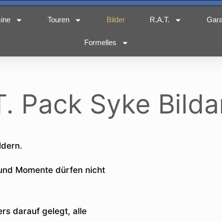
ine
Touren
Bilder
R.A.T.
Gar
Formelles
T. Pack Syke Bilda
ldern.
 und Momente dürfen nicht
.
s darauf gelegt, alle