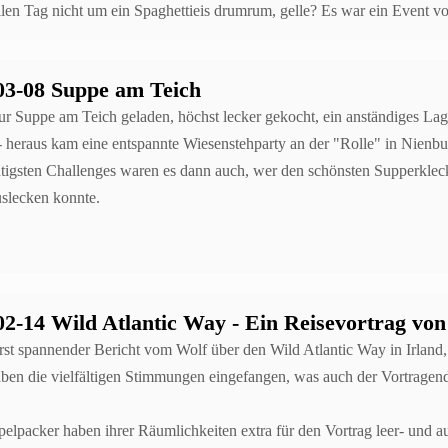
llen Tag nicht um ein Spaghettieis drumrum, gelle? Es war ein Event vo
03-08 Suppe am Teich
ur Suppe am Teich geladen, höchst lecker gekocht, ein anständiges Lag
- heraus kam eine entspannte Wiesenstehparty an der "Rolle" in Nienbu
tigsten Challenges waren es dann auch, wer den schönsten Supperkle
uslecken konnte.
02-14 Wild Atlantic Way - Ein Reisevortrag vo
rst spannender Bericht vom Wolf über den Wild Atlantic Way in Irland
aben die vielfältigen Stimmungen eingefangen, was auch der Vortragend
elpacker haben ihrer Räumlichkeiten extra für den Vortrag leer- und a