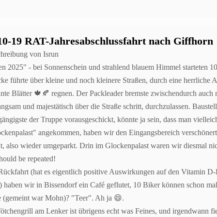
10-19 RAT-Jahresabschlussfahrt nach Giffhorn
hreibung von Isrun
en 2025" - bei Sonnenschein und strahlend blauem Himmel starteten 
cke führte über kleine und noch kleinere Straßen, durch eine herrliche 
unte Blätter 🍁🍂 regnen. Der Packleader bremste zwischendurch auch 
langsam und majestätisch über die Straße schritt, durchzulassen. Bauste
ängigste der Truppe vorausgeschickt, könnte ja sein, dass man vielleic
kenpalast" angekommen, haben wir den Eingangsbereich verschönert u
ht, also wieder umgeparkt. Drin im Glockenpalast waren wir diesmal ni
Should be repeated!
Rückfahrt (hat es eigentlich positive Auswirkungen auf den Vitamin D
?) haben wir in Bissendorf ein Café geflutet, 10 Biker können schon m
 (gemeint war Mohn)? "Teer". Ah ja 😄.
fötchengrill am Lenker ist übrigens echt was Feines, und irgendwann fi