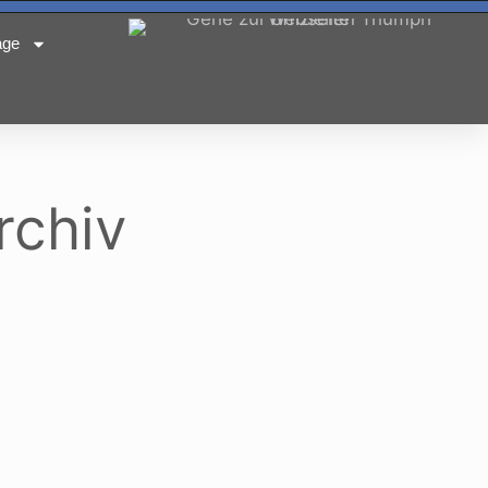
age
rchiv