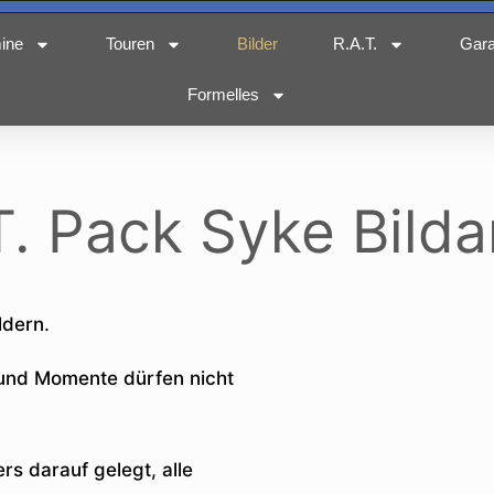
ine
Touren
Bilder
R.A.T.
Gar
Formelles
T. Pack Syke Bilda
ldern.
 und Momente dürfen nicht
.
s darauf gelegt, alle