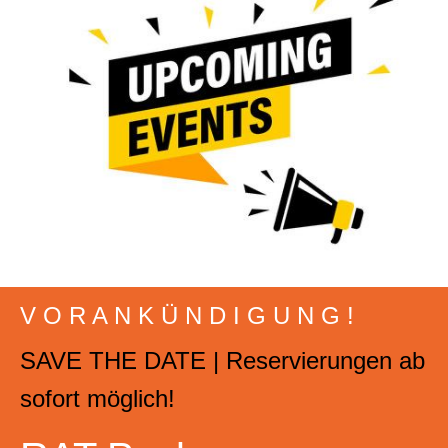
V O R A N K Ü N D I G U N G !
SAVE THE DATE | Reservierungen ab
sofort möglich!