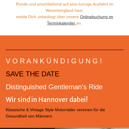
Runde und anschließend auf eine kurvige Ausfahrt im
Weserbergland hast,
melde Dich unbedingt über unsere
Onlinebuchung im
Terminkalender
an.
V O R A N K Ü N D I G U N G !
SAVE THE DATE
Distinguished Gentleman’s Ride
Wir sind in Hannover dabei!
Klassische & Vintage Style Motorräder vereinen für die
Gesundheit von Männern.